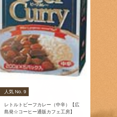
人気 No. 9
レトルトビーフカレー（中辛）【広
島発☆コーヒー通販カフェ工房】