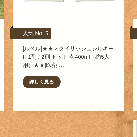
人気 No. 5
[ルベル]★★スタイリッシュシルキー
H 1剤 / 2剤 セット 各400ml（約5人
用）★★[医薬 …
詳しく見る