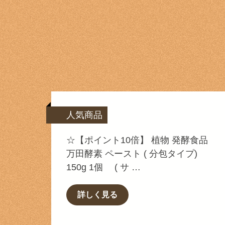
人気商品
☆【ポイント10倍】 植物 発酵食品
万田酵素 ペースト ( 分包タイプ)
150g 1個 ( サ …
詳しく見る