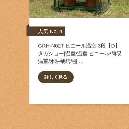
人気 No. 4
GRH-N02T ビニール温室 3段【D】
タカショー[温室/温室 ビニール/簡易
温室/水耕栽培/棚 …
詳しく見る