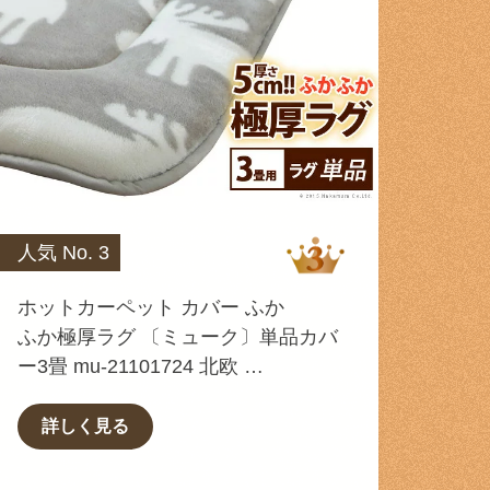
人気 No. 3
ホットカーペット カバー ふか
ふか極厚ラグ 〔ミューク〕単品カバ
ー3畳 mu-21101724 北欧 …
詳しく見る