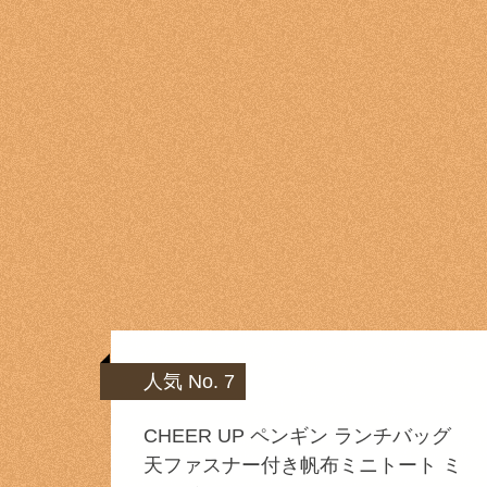
人気 No. 7
CHEER UP ペンギン ランチバッグ
天ファスナー付き帆布ミニトート ミ